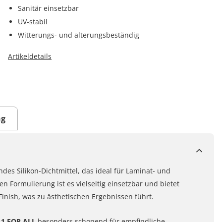
Sanitär einsetzbar
UV-stabil
Witterungs- und alterungsbeständig
Artikeldetails
ng
des Silikon-Dichtmittel, das ideal für Laminat- und
n Formulierung ist es vielseitig einsetzbar und bietet
Finish, was zu ästhetischen Ergebnissen führt.
1 FOR ALL
besonders schonend für empfindliche