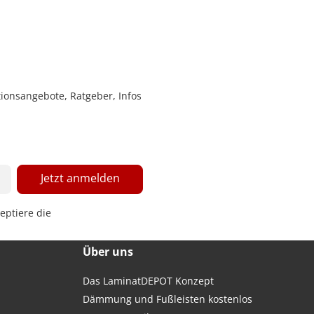
ionsangebote, Ratgeber, Infos
Jetzt anmelden
eptiere die
Über uns
Das LaminatDEPOT Konzept
Dämmung und Fußleisten kostenlos