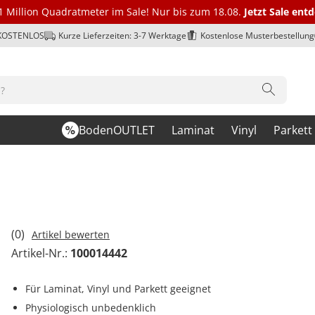
1 Million Quadratmeter im Sale! Nur bis zum 18.08.
Jetzt Sale ent
 KOSTENLOS
Kurze Lieferzeiten: 3-7 Werktage
Kostenlose Musterbestellung
BodenOUTLET
Laminat
Vinyl
Parkett
(0)
Artikel bewerten
Artikel-Nr.:
100014442
Für Laminat, Vinyl und Parkett geeignet
Physiologisch unbedenklich