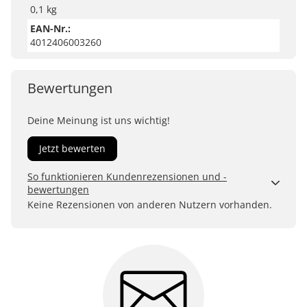
0,1 kg
EAN-Nr.:
4012406003260
Bewertungen
Deine Meinung ist uns wichtig!
Jetzt bewerten
So funktionieren Kundenrezensionen und -
bewertungen
Kundenbewertungen sind für uns und unsere Kunden
Keine Rezensionen von anderen Nutzern vorhanden.
ein wertvolles Mittel, um Produkte besser einschätzen
zu können. Uns ist wichtig, transparent zu zeigen, wie
Bewertungen bei uns zustande kommen und was der
Hinweis Verifizierter Kauf bedeutet.
Erfahren Sie mehr darüber, wie Kundenbewertungen
bei uns funktionieren