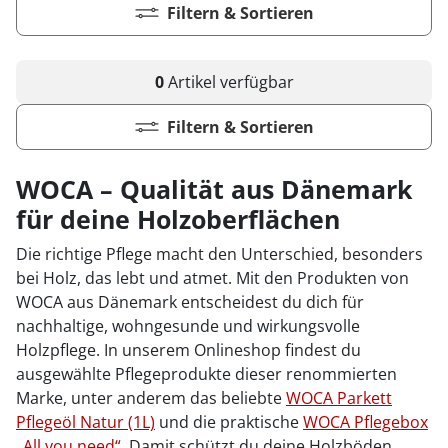
Kiwi now
Pflegemittel Laminat
Vinylboden zum Klicken
Feuchtraumgeeignet
Sonstiges
Zubehör
Endkappen - Höhe 40 mm
Filtern & Sortieren
sonstige Schienen
Kiwi now
Fischgrät
Pflegemittel Multilayer
Fuge (4-seitig)
Windmöller
Fase (2-seitig)
Fußleisten
Dämmung
Vinylboden zum Kleben
Fußbodenheizung geeignet
Feuchtraumgeeignet
Pflegemittel Bioböden
Kronoflooring
Endkappen - Höhe 58 mm
Zubehör
zum Klicken
Kronoflooring
Pflegemittel Parkett
Fuge (4-seitig)
sonstiges Zubehör
Fußleisten
klicken & kleben
Bioböden von BoDomo
Fußbodenheizung geeignet
Dämmung
Sonstige Fußleistenabschlüsse
Pflegemittel Vinylböden
zum Kleben
Kronotex
0
Artikel
verfügbar
MyStyle
Microfase
sonstiges Zubehör
Vinylböden mit integrierter Dämmung
Fußleisten
Dämmung
zum Schrauben
O.R.C.A
MyStyle
Realfuge
Filtern & Sortieren
Vinylböden ohne integrierte Dämmung
sonstiges Zubehör
Fußleisten
O.R.C.A
sonstiges Zubehör
WOCA – Qualität aus Dänemark
Klebe-Vinyl Zubehör
Prinz
für deine Holzoberflächen
Windmöller
Die richtige Pflege macht den Unterschied, besonders
Wolfcraft
bei Holz, das lebt und atmet. Mit den Produkten von
WOCA aus Dänemark entscheidest du dich für
Wulff
nachhaltige, wohngesunde und wirkungsvolle
Holzpflege. In unserem Onlineshop findest du
ausgewählte Pflegeprodukte dieser renommierten
Marke, unter anderem das beliebte
WOCA Parkett
Pflegeöl Natur (1L)
und die praktische
WOCA Pflegebox
„All you need“
. Damit schützt du deine Holzböden