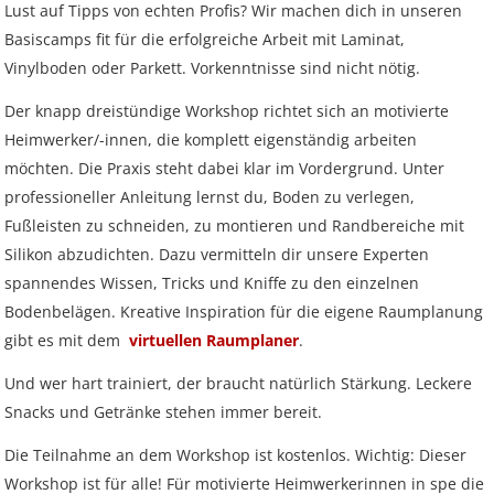
Kiwi now
Pflegemittel Laminat
Vinylboden zum Klicken
Feuchtraumgeeignet
Sonstiges
Zubehör
Endkappen - Höhe 40 mm
Lust auf Tipps von echten Profis? Wir machen dich in unseren
sonstige Schienen
Kiwi now
Fischgrät
Pflegemittel Multilayer
Fuge (4-seitig)
Windmöller
Fase (2-seitig)
Fußleisten
Dämmung
Vinylboden zum Kleben
Fußbodenheizung geeignet
Basiscamps fit für die erfolgreiche Arbeit mit Laminat,
Feuchtraumgeeignet
Pflegemittel Bioböden
Kronoflooring
Endkappen - Höhe 58 mm
Zubehör
zum Klicken
Kronoflooring
Pflegemittel Parkett
Fuge (4-seitig)
sonstiges Zubehör
Vinylboden oder Parkett. Vorkenntnisse sind nicht nötig.
Fußleisten
klicken & kleben
Bioböden von BoDomo
Fußbodenheizung geeignet
Dämmung
Sonstige Fußleistenabschlüsse
Pflegemittel Vinylböden
zum Kleben
Kronotex
MyStyle
Microfase
sonstiges Zubehör
Vinylböden mit integrierter Dämmung
Fußleisten
Der knapp dreistündige Workshop richtet sich an motivierte
Dämmung
zum Schrauben
O.R.C.A
MyStyle
Realfuge
Heimwerker/-innen, die komplett eigenständig arbeiten
Vinylböden ohne integrierte Dämmung
sonstiges Zubehör
Fußleisten
möchten. Die Praxis steht dabei klar im Vordergrund. Unter
O.R.C.A
sonstiges Zubehör
professioneller Anleitung lernst du, Boden zu verlegen,
Klebe-Vinyl Zubehör
Prinz
Fußleisten zu schneiden, zu montieren und Randbereiche mit
Silikon abzudichten. Dazu vermitteln dir unsere Experten
Windmöller
spannendes Wissen, Tricks und Kniffe zu den einzelnen
Wolfcraft
Bodenbelägen. Kreative Inspiration für die eigene Raumplanung
gibt es mit dem
virtuellen Raumplaner
.
Wulff
Und wer hart trainiert, der braucht natürlich Stärkung. Leckere
Snacks und Getränke stehen immer bereit.
Die Teilnahme an dem Workshop ist kostenlos. Wichtig: Dieser
Workshop ist für alle! Für motivierte Heimwerkerinnen in spe die