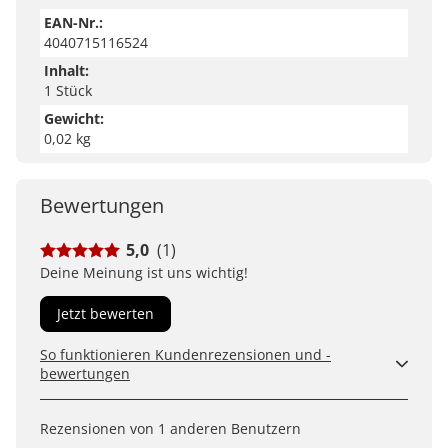
EAN-Nr.:
4040715116524
Inhalt:
1 Stück
Gewicht:
0,02 kg
Bewertungen
5,0
(1)
Deine Meinung ist uns wichtig!
Jetzt bewerten
So funktionieren Kundenrezensionen und -
bewertungen
Kundenbewertungen sind für uns und unsere Kunden
ein wertvolles Mittel, um Produkte besser einschätzen
Rezensionen von 1 anderen Benutzern
zu können. Uns ist wichtig, transparent zu zeigen, wie