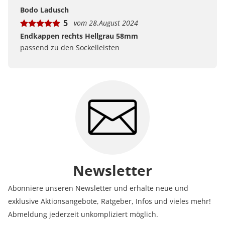
Bewertungen bei uns zustande kommen und was der
Bodo Ladusch
Hinweis Verifizierter Kauf bedeutet.
5
vom 28.August 2024
Erfahren Sie mehr darüber, wie Kundenbewertungen
bei uns funktionieren
Endkappen rechts Hellgrau 58mm
passend zu den Sockelleisten
Newsletter
Abonniere unseren Newsletter und erhalte neue und
exklusive Aktionsangebote, Ratgeber, Infos und vieles mehr!
Abmeldung jederzeit unkompliziert möglich.