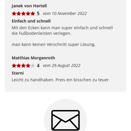
Bewertungen bei uns zustande kommen und was der
Janek von Hertell
Hinweis Verifizierter Kauf bedeutet.
5
vom 10.November 2022
Erfahren Sie mehr darüber, wie Kundenbewertungen
bei uns funktionieren
Einfach und schnell
Mit den Ecken kann man super einfach und schnell
die Fußbodenleisten verlegen.
man kann keinen Verschnitt super Lösung.
Matthias Morgenroth
4
vom 29.August 2022
Sterni
Leicht zu handhaben. Preis ein bisschen zu teuer