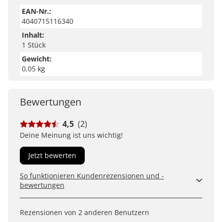
EAN-Nr.:
4040715116340
Inhalt:
1 Stück
Gewicht:
0,05 kg
Bewertungen
4,5
(2)
Deine Meinung ist uns wichtig!
Jetzt bewerten
So funktionieren Kundenrezensionen und -
bewertungen
Kundenbewertungen sind für uns und unsere Kunden
ein wertvolles Mittel, um Produkte besser einschätzen
Rezensionen von 2 anderen Benutzern
zu können. Uns ist wichtig, transparent zu zeigen, wie