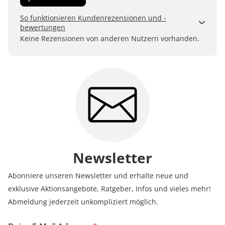
So funktionieren Kundenrezensionen und -
bewertungen
Kundenbewertungen sind für uns und unsere Kunden
Keine Rezensionen von anderen Nutzern vorhanden.
ein wertvolles Mittel, um Produkte besser einschätzen
zu können. Uns ist wichtig, transparent zu zeigen, wie
Bewertungen bei uns zustande kommen und was der
Hinweis Verifizierter Kauf bedeutet.
Erfahren Sie mehr darüber, wie Kundenbewertungen
bei uns funktionieren
Newsletter
Abonniere unseren Newsletter und erhalte neue und
exklusive Aktionsangebote, Ratgeber, Infos und vieles mehr!
Abmeldung jederzeit unkompliziert möglich.