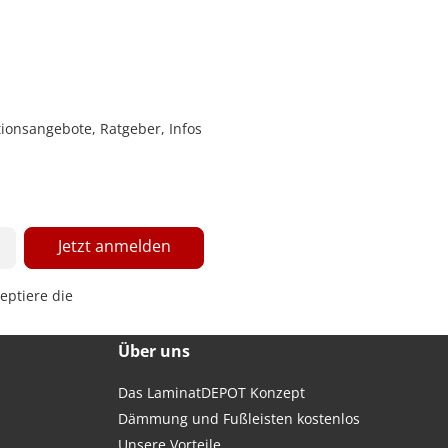
ionsangebote, Ratgeber, Infos
Jetzt anmelden
eptiere die
Über uns
Das LaminatDEPOT Konzept
Dämmung und Fußleisten kostenlos
Unsere Vorteile