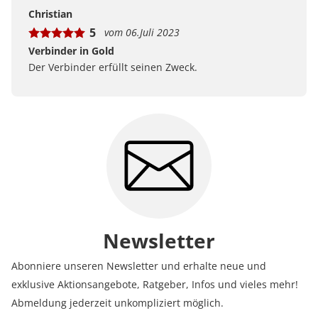
Bewertungen bei uns zustande kommen und was der
Christian
Hinweis Verifizierter Kauf bedeutet.
5
vom 06.Juli 2023
Erfahren Sie mehr darüber, wie Kundenbewertungen
bei uns funktionieren
Verbinder in Gold
Der Verbinder erfüllt seinen Zweck.
Newsletter
Abonniere unseren Newsletter und erhalte neue und
exklusive Aktionsangebote, Ratgeber, Infos und vieles mehr!
Abmeldung jederzeit unkompliziert möglich.