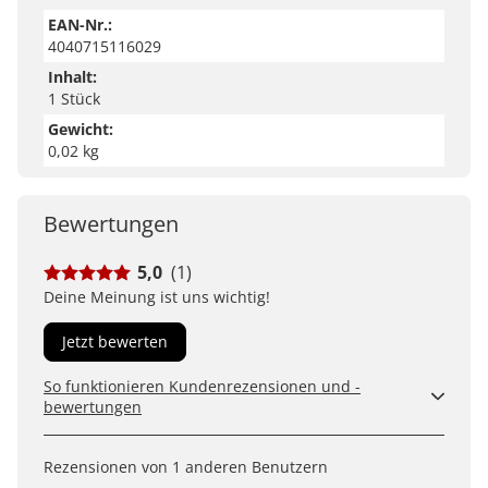
EAN-Nr.:
4040715116029
Inhalt:
1 Stück
Gewicht:
0,02 kg
Bewertungen
5,0
(1)
Deine Meinung ist uns wichtig!
Jetzt bewerten
So funktionieren Kundenrezensionen und -
bewertungen
Kundenbewertungen sind für uns und unsere Kunden
ein wertvolles Mittel, um Produkte besser einschätzen
Rezensionen von 1 anderen Benutzern
zu können. Uns ist wichtig, transparent zu zeigen, wie