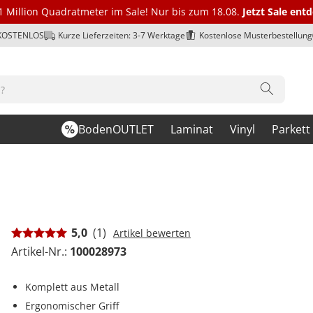
1 Million Quadratmeter im Sale! Nur bis zum 18.08.
Jetzt Sale ent
 KOSTENLOS
Kurze Lieferzeiten: 3-7 Werktage
Kostenlose Musterbestellung
BodenOUTLET
Laminat
Vinyl
Parkett
5,0
(1)
Artikel bewerten
Artikel-Nr.:
100028973
Komplett aus Metall
Ergonomischer Griff