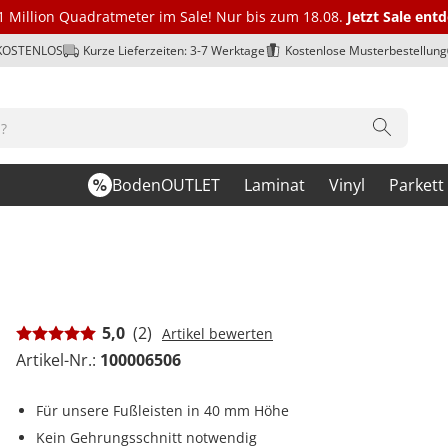
1 Million Quadratmeter im Sale! Nur bis zum 18.08.
Jetzt Sale ent
 KOSTENLOS
Kurze Lieferzeiten: 3-7 Werktage
Kostenlose Musterbestellung
BodenOUTLET
Laminat
Vinyl
Parkett
5,0
(2)
Artikel bewerten
Artikel-Nr.:
100006506
Für unsere Fußleisten in 40 mm Höhe
Kein Gehrungsschnitt notwendig