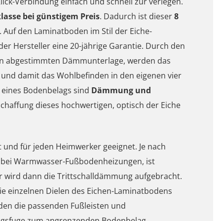
lick-Verbindung einfach und schnell zur verlegen.
asse bei günstigem Preis
. Dadurch ist dieser
8
 Auf den Laminatboden im Stil der Eiche-
der Hersteller eine 20-jährige Garantie. Durch den
den abgestimmten Dämmunterlage, werden das
t und damit das Wohlbefinden in den eigenen vier
g eines Bodenbelags sind
Dämmung und
schaffung dieses hochwertigen, optisch der Eiche
ht und für jeden Heimwerker geeignet. Je nach
d bei Warmwasser-Fußbodenheizungen, ist
 wird dann die Trittschalldämmung aufgebracht.
die einzelnen Dielen des Eichen-Laminatbodens
en die passenden Fußleisten und
ngsfuge zum angrenzenden Bodenbelag