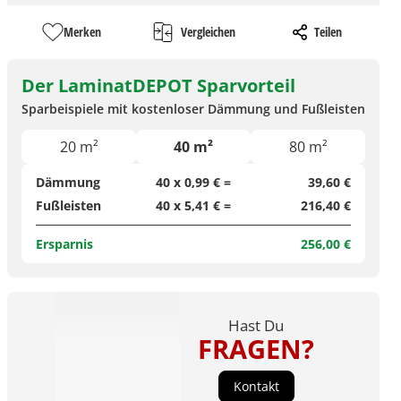
Merken
Vergleichen
Teilen
Der LaminatDEPOT Sparvorteil
Sparbeispiele mit kostenloser Dämmung und Fußleisten
20 m²
40 m²
80 m²
Dämmung
40 x 0,99 € =
39,60 €
Fußleisten
40 x 5,41 € =
216,40 €
Ersparnis
256,00 €
Hast Du
FRAGEN?
Kontakt