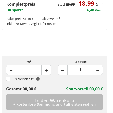
18,99
Komplettpreis
25,39
statt
€/m²
Du sparst
6,40
€/m²
Paketpreis 51,16 € | Inhalt 2,694 m²
inkl. 19% MwSt.,
zzgl. Lieferkosten
m²
Paket(e)
+ 5%
Verschnitt
Gesamt
00,00
€
Sparvorteil
00,00
€
In den Warenkorb
+ kostenlose Dämmung und Fußleisten wählen