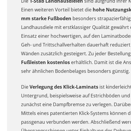
Die
1-Stab Landhausdielen
sind aufgrund ihrer K
Einen weiteren Vorteil bietet die
hohe Nutzungskl
mm starke Fußboden
besonders strapazierfähig.
Landhausdiele mit erstklassiger Qualität gewährt 
Einsatz einer hochwertigen, auf den Laminatbo
Geh- und Trittschallverhalten dauerhaft reduzier
Wänden zusätzlich gesteigert. Zu jeder Bestellun
Fußleisten kostenlos
erhältlich.
Damit ist die An
sehr ähnlichen Bodenbelages besonders günstig.
Die
Verlegung des Klick-Laminats
ist kinderleic
Untergrund, beispielsweise auf Estrichböden un
zunächst eine Dampfbremse zu verlegen. Darüber
Mittels eines patentierten Klick-Systems können 
passgenau verbunden werden. Abschließend werd
Übergangsschienen unter Einhaltung der Dehnu