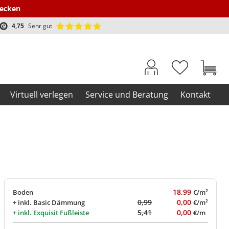
decken
4,75
Sehr gut
Virtuell verlegen
Service und Beratung
Kontakt
18,99
Boden
€/m²
0,99
0,00
+ inkl.
Basic Dämmung
€/m²
5,41
0,00
+ inkl.
Exquisit Fußleiste
€/m