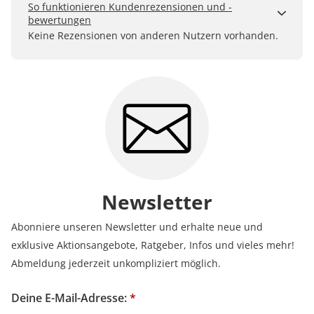
So funktionieren Kundenrezensionen und -
bewertungen
Kundenbewertungen sind für uns und unsere Kunden
Keine Rezensionen von anderen Nutzern vorhanden.
ein wertvolles Mittel, um Produkte besser einschätzen
zu können. Uns ist wichtig, transparent zu zeigen, wie
Bewertungen bei uns zustande kommen und was der
Hinweis Verifizierter Kauf bedeutet.
Erfahren Sie mehr darüber, wie Kundenbewertungen
bei uns funktionieren
Newsletter
Abonniere unseren Newsletter und erhalte neue und
exklusive Aktionsangebote, Ratgeber, Infos und vieles mehr!
Abmeldung jederzeit unkompliziert möglich.
Deine E-Mail-Adresse:
*