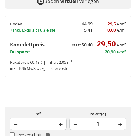
Boden
virtuell
verlegen
44,99
29,5
Boden
€/m²
5,41
0,00
+ inkl.
Exquisit Fußleiste
€/m
29,50
Komplettpreis
50,40
statt
€/m²
Du sparst
20,90
€/m²
Paketpreis 60,48 € | Inhalt 2,05 m²
inkl. 19% MwSt.,
zzgl. Lieferkosten
m²
Paket(e)
+ 5%
Verschnitt