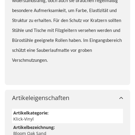
widerstandsfähig, doch auch sie brauchen regelmäßig
besondere Aufmerksamkeit, um Farbe, Elastizität und
Struktur zu erhalten. Für den Schutz vor Kratzern sollten
Stühle und Tische mit Filzgleitern versehen werden und
Bürostühle geeignete Rollen haben. Im Eingangsbereich
schützt eine Sauberlaufmatte vor groben
Verschmutzungen.
Dämmung und Fußleisten kostenlos – Das Kostenlos-
Artikeleigenschaften
Bundle: oft kopiert und nie erreicht.
Artikelkategorie:
Bei jedem Bodenkauf im LaminatDEPOT bekommst du
Klick-Vinyl
nicht nur den perfekten Boden, sondern auch die
Artikelbezeichnung:
Bloom Oak Sand
Dämmung und Fußleisten – völlig kostenlos und in