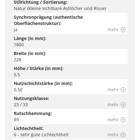
Stilrichtung / Sortierung:
Natur (kleine sichtbare Astlöcher und Risse)
Hinweis:
Synchronprägung (authentische
Oberflächenstruktur):
Wir versuchen unsere Produkte so genau wie möglich
Ja
mehr
abzubilden. Bitte beachte jedoch, dass die Farben auf
Länge [in mm]:
1800
deinem Endgerät je nach Einstellung und Umgebungslicht
Breite [in mm]:
variieren können.
228
Höhe / Stärke [in mm]:
5,5
Nutzschichtstärke [in mm]:
0,50
mehr
Nutzungsklasse:
23 / 33
mehr
Rutschhemmung:
R9
mehr
Lichtechtheit:
6 - sehr gute Lichtechtheit
mehr