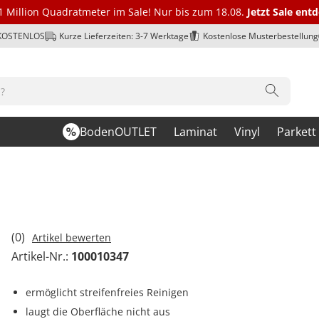
1 Million Quadratmeter im Sale! Nur bis zum 18.08.
Jetzt Sale ent
 KOSTENLOS
Kurze Lieferzeiten: 3-7 Werktage
Kostenlose Musterbestellung
BodenOUTLET
Laminat
Vinyl
Parkett
(0)
Artikel bewerten
Artikel-Nr.:
100010347
ermöglicht streifenfreies Reinigen
laugt die Oberfläche nicht aus