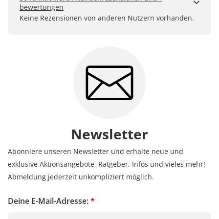
bewertungen
Kundenbewertungen sind für uns und unsere Kunden
Keine Rezensionen von anderen Nutzern vorhanden.
ein wertvolles Mittel, um Produkte besser einschätzen
zu können. Uns ist wichtig, transparent zu zeigen, wie
Bewertungen bei uns zustande kommen und was der
Hinweis Verifizierter Kauf bedeutet.
Erfahren Sie mehr darüber, wie Kundenbewertungen
bei uns funktionieren
Newsletter
Abonniere unseren Newsletter und erhalte neue und
exklusive Aktionsangebote, Ratgeber, Infos und vieles mehr!
Abmeldung jederzeit unkompliziert möglich.
Deine E-Mail-Adresse:
*