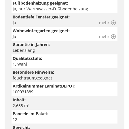
Zuhause zu finden – sei es Laminat, Vinyl oder Parkett.
Fußbodenheizung geeignet:
Hier erhältst du nützliche Tipps und Hilfestellungen
Ja, nur Warmwasser-Fußbodenheizung
zu Auswahl, Dämmung, Verlegung, Zubehör, Pflege
Bodentiefe Fenster geeignet:
Ja
mehr
und Wohnstilen.
Wohnwintergarten geeignet:
Hinweis
Ja
mehr
Garantie in Jahren:
Wir versuchen unsere Produkte so genau wie möglich
Lebenslang
abzubilden. Bitte beachte jedoch, dass die Farben auf
Qualitätsstufe:
deinem Endgerät je nach Einstellung und
1. Wahl
Umgebungslicht variieren können.
Besondere Hinweise:
feuchtraumgeeignet
Artikelnummer LaminatDEPOT:
100031889
Inhalt:
2,635 m²
Paneele im Paket:
12
Gewicht: