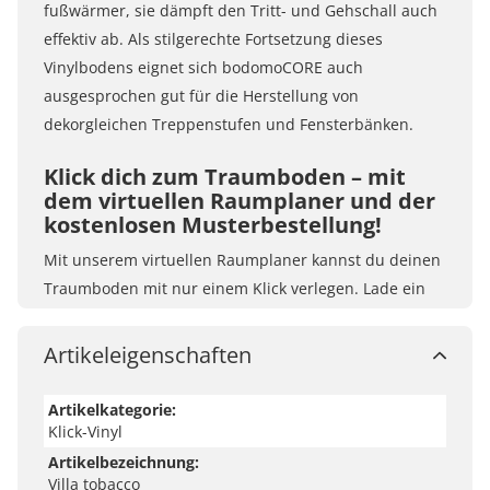
fußwärmer, sie dämpft den Tritt- und Gehschall auch
effektiv ab. Als stilgerechte Fortsetzung dieses
Vinylbodens eignet sich bodomoCORE auch
ausgesprochen gut für die Herstellung von
dekorgleichen Treppenstufen und Fensterbänken.
Klick dich zum Traumboden – mit
dem virtuellen Raumplaner und der
kostenlosen Musterbestellung!
Mit unserem virtuellen Raumplaner kannst du deinen
Traumboden mit nur einem Klick verlegen. Lade ein
Foto von deinem Raum hoch und teste deinen
Traumboden in deinem Zuhause. Du kannst aber
Artikeleigenschaften
auch die Musterräume nutzen und Wandfarben und
Böden frei kombinieren. Wenn du dir ganz sicher sein
Artikelkategorie:
möchtest, bestell einfach kostenlose Boden-Muster
Klick-Vinyl
oder komm in eine unserer Filialen.
Artikelbezeichnung:
Villa tobacco