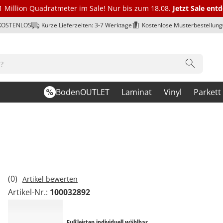
1 Million Quadratmeter im Sale! Nur bis zum 18.08.
Jetzt Sale ent
 KOSTENLOS
Kurze Lieferzeiten: 3-7 Werktage
Kostenlose Musterbestellung
BodenOUTLET
Laminat
Vinyl
Parkett
(0)
Artikel bewerten
Artikel-Nr.:
100032892
Fußleisten individuell wählbar