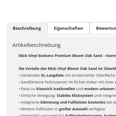
Beschreibung
Eigenschaften
Bewertu
Artikelbeschreibung
Klick-Vinyl bodomo Premium Bloom Oak Sand – Harmon
Die Vorteile des Klick-Vinyl Bloom Oak Sand im Überbl
• Sandmatte
XL-Langdiele
mit strukturierter Oberfläche
• Sandfarbene Farbnuancen im Eichen-Dekor mit einer
• Passt zu
klasssich tradionellen
und
modern urbanen E
• Einfache Verlegung:
Stabiles Klicksystem
und integri
• integrierte
Dämmung und Fußleisten kostenlos
bei j
• Weitere Fußleisten in
großer Auswahl
verfügbar
• Formstabil und somit für
Fußbodenheizungen
,
bodent