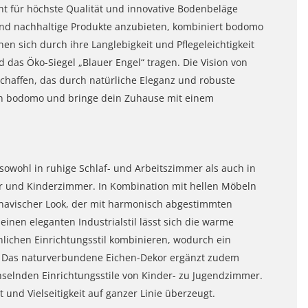
 für höchste Qualität und innovative Bodenbeläge
e und nachhaltige Produkte anzubieten, kombiniert bodomo
en sich durch ihre Langlebigkeit und Pflegeleichtigkeit
 das Öko-Siegel „Blauer Engel“ tragen. Die Vision von
 schaffen, das durch natürliche Eleganz und robuste
 von bodomo und bringe dein Zuhause mit einem
sowohl in ruhige Schlaf- und Arbeitszimmer als auch in
 und Kinderzimmer. In Kombination mit hellen Möbeln
inavischer Look, der mit harmonisch abgestimmten
nen eleganten Industrialstil lässt sich die warme
lichen Einrichtungsstil kombinieren, wodurch ein
t. Das naturverbundene Eichen-Dekor ergänzt zudem
elnden Einrichtungsstile von Kinder- zu Jugendzimmer.
t und Vielseitigkeit auf ganzer Linie überzeugt.