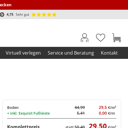
decken
4,75
Sehr gut
Virtuell verlegen
Service und Beratung
Kontakt
44,99
29,5
Boden
€/m²
5,41
0,00
+ inkl.
Exquisit Fußleiste
€/m
29,50
Komplettpreis
50,40
statt
€/m²