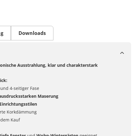
ng
Downloads
ische Ausstrahlung, klar und charakterstark
ick:
 und 4-seitiger Fase
ausdrucksstarken Maserung
inrichtungsstilen
erte Korkdämmung
edem Kauf
iefe Fenster
und
Wohn-Wintergärten
geeignet