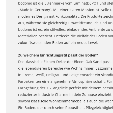
bodomo ist die Eigenmarke vom LaminatDEPOT und steht
„Made in Germany“. Mit einer klaren Mission, stilvoll
modernes Design mit Funktionalität. Die Produkte zeichn
aus, während sie gleichzeitig umweltfreundlich sind und
bodomo ist es, ein stilvolles, einladendes Ambiente zu
Materialien besticht. Entdecke die Vielfalt der Böden
zukunftsweisenden Boden auf ein neues Level.
Zu welchem Einrichtungsstil passt der Boden?
Das klassische Eichen-Dekor der Bloom Oak Sand passt 
die lebendigeren Bereiche wie Wohnzimmer, Esszimmer
in Creme, Weiß, Hellgrau und Beige entsteht ein skand
Farbakzenten eine angenehme Atmosphäre schafft. Für ei
Farbgebung der XL-Langdiele perfekt mit deinem persön
reduzierter Industrie-Charme in dein Zuhause einzieh
sowohl klassische Wohnzimmermöbel als auch die wechs
Ein Boden, der durch seine Robustheit, Pflegeleichtigkei