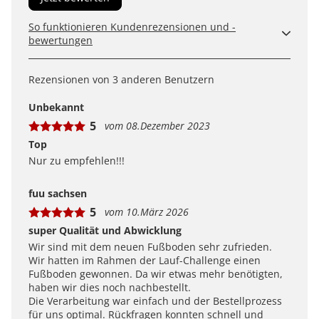
So funktionieren Kundenrezensionen und -
bewertungen
Kundenbewertungen sind für uns und unsere Kunden
ein wertvolles Mittel, um Produkte besser einschätzen
Rezensionen von 3 anderen Benutzern
zu können. Uns ist wichtig, transparent zu zeigen, wie
Bewertungen bei uns zustande kommen und was der
Unbekannt
Hinweis Verifizierter Kauf bedeutet.
5
vom 08.Dezember 2023
Erfahren Sie mehr darüber, wie Kundenbewertungen
bei uns funktionieren
Top
Nur zu empfehlen!!!
fuu sachsen
5
vom 10.März 2026
super Qualität und Abwicklung
Wir sind mit dem neuen Fußboden sehr zufrieden.
Wir hatten im Rahmen der Lauf-Challenge einen
Fußboden gewonnen. Da wir etwas mehr benötigten,
haben wir dies noch nachbestellt.
Die Verarbeitung war einfach und der Bestellprozess
für uns optimal. Rückfragen konnten schnell und