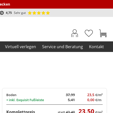
decken
4,75
Sehr gut
Virtuell verlegen
Service und Beratung
Kontakt
37,99
23,5
Boden
€/m²
5,41
0,00
+ inkl.
Exquisit Fußleiste
€/m
23,50
Komplettpreis
43,40
statt
€/m²