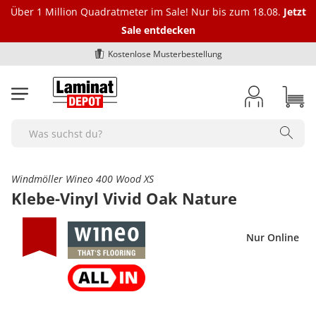
Über 1 Million Quadratmeter im Sale! Nur bis zum 18.08.
Jetzt
Sale entdecken
Kostenlose Musterbestellung
Laminat
Vinylböden
Bioböden
Parkett
Dämmung
Fußleisten
Marken
Zubehör
BodenOUTLET Restposten
Alle Laminat-Böden
Alle Vinylböden
Alle-Bioböden
Alle Parkettböden
Alle Dämmungen
Alle Fußleisten
bodomo
Alle Zubehörartikel
Alle Restposten
Search
Farbgebung
Art des Vinylbodens
Art des Biobodens
Farbgebung
Trittschalldämmung Laminat
Fußleiste Klassik - Höhe 40 mm
Ecken und Verbinder
bodomoCORE
Restposten Laminat
hell
Klick-Vinyl
Multilayer
hell
Alle Ecken und Verbinder
Optik
Farbgebung
Farbgebung
Optik
Schienen und Bodenprofile
Trittschalldämmung Vinylboden
Fußleiste Exquisit - Höhe 58 mm
Windmöller Wineo 400 Wood XS
bodomoWAVE
Restposten Klick-Vinyl
mittel
Klebe-Vinyl
Semi-Rigid
mittel
Innenecken - Höhe 40 mm
1-Stab / Landhausdiele
hell
hell
1-Stab / Landhausdiele
Alle Schienen und Bodenprofile
Klebe-Vinyl Vivid Oak Nature
Format
Optik
Optik
Format
Verlegezubehör
Trittschalldämmung Parkett
Fußleiste Premium "Hamburger-Leiste"
COREtec
Restposten Klebe-Vinyl
dunkel
Rigid-Vinyl
dunkel
Innenecken - Höhe 58 mm
2-Stab
braun
mittel
Fischgrät
Übergangsprofile
Fliese
1-Stab / Landhausdiele
1-Stab / Landhausdiele
Langdiele
Verlegewerkzeug
Marken
Format
Format
Fuge / Fase
Pflegemittel Boden
Zubehör Dämmung
Fußleiste Premium "Weimarer Leiste"
Dr. Schutz
Deal des Monats
grau
Luxus-Vinyl
Außenecken - Höhe 40 mm
3-Stab / Schiffsboden
dunkel
dunkel
Anpassungsprofile
Nur Online
Diele normal
Fischgrät
Fliesenoptik
Silikon, Acryl & Kleber
bodomo
Fliese
Fliese
Fase (4-seitig)
Alle Pflegemittel
Fuge / Fase
Marken
Fuge / Fase
Sonstiges
Bodenreparatur und -schutz
weiss
Außenecken - Höhe 58 mm
Aluband
Viertelstäbe
Fischgrät
grau
Abschlussprofile
Egger
Breitdiele
Fliesenoptik
Untergrund Vorbereitung
bodomoWAVE
Diele normal
Diele normal
Fuge (4-seitig)
Pflegemittel Laminat
Ohne Fuge
bodomo
Ohne Fuge
Fußbodenheizung geeignet
Bodenreparatur
Sonstiges
Fuge / Fase
Verlegeart
Werkzeug & Zubehör
Untergrundvorbereitung
Verbinder - Höhe 40 mm
Fliesenoptik
weiss
Terrassenabschlüsse
Langdiele
Eichenoptik
Aluband
Dampfbremse
sonstige Fußleisten
Egger
Breitdiele
Breitdiele
Pflegemittel Vinylboden
Heson
Fase (4-seitig)
bodomoCORE
Fase (4-seitig)
Parkett Eiche
Bodenschutz
Feuchtraumgeeignet
Ohne Fuge
klicken
Pflegemittel Parkett
Klebe-Vinyl Zubehör
Werkzeug & Zubehör
Verlegeart
Sonstiges
Verbinder - Höhe 58 mm
Winkelprofile
Schlossdiele
Montage Clipse
Kronotex
Langdiele
Langdiele
Pflegemittel Rigid-Vinyl
Fuge (2-seitig)
COREtec
Fuge (4-seitig)
Parkett von BoDomo
Dampfbremse
Zubehör Fußleisten
Fußbodenheizung geeignet
Fase (4-seitig)
Dämmung