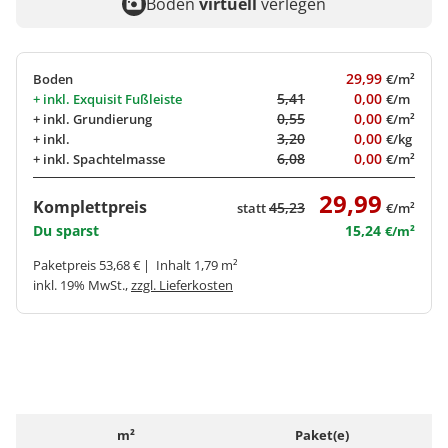
Boden
virtuell
verlegen
29,99
Boden
€/m²
5,41
0,00
+ inkl.
Exquisit Fußleiste
€/m
0,55
0,00
+ inkl.
Grundierung
€/m²
3,20
0,00
+ inkl.
€/kg
6,08
0,00
+ inkl.
Spachtelmasse
€/m²
29,99
Komplettpreis
45,23
statt
€/m²
Du sparst
15,24
€/m²
Paketpreis 53,68 € | Inhalt 1,79 m²
inkl. 19% MwSt.,
zzgl. Lieferkosten
m²
Paket(e)