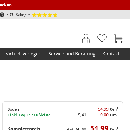
decken
4,75
Sehr gut
Virtuell verlegen
Service und Beratung
Kontakt
54,99
Boden
€/m²
5,41
0,00
+ inkl.
Exquisit Fußleiste
€/m
54,99
Komplettpreis
60,40
statt
€/m²