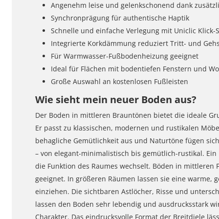
Angenehm leise und gelenkschonend dank zusätzli
Synchronprägung für authentische Haptik
Schnelle und einfache Verlegung mit Uniclic Klick-
Integrierte Korkdämmung reduziert Tritt- und Gehs
Für Warmwasser-Fußbodenheizung geeignet
Ideal für Flächen mit bodentiefen Fenstern und W
Große Auswahl an kostenlosen Fußleisten
Wie sieht mein neuer Boden aus?
Der Boden in mittleren Brauntönen bietet die ideale Gru
Er passt zu klassischen, modernen und rustikalen Möbel
behagliche Gemütlichkeit aus und Naturtöne fügen sich
– von elegant-minimalistisch bis gemütlich-rustikal. Ei
die Funktion des Raumes wechselt. Böden in mittleren 
geeignet. In größeren Räumen lassen sie eine warme
einziehen. Die sichtbaren Astlöcher, Risse und unters
lassen den Boden sehr lebendig und ausdrucksstark wir
Charakter. Das eindrucksvolle Format der Breitdiele lä