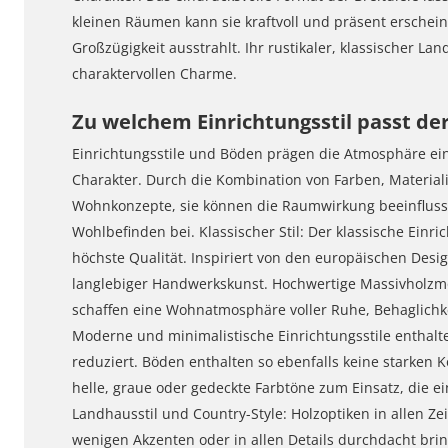
kleinen Räumen kann sie kraftvoll und präsent ersche
Großzügigkeit ausstrahlt. Ihr rustikaler, klassischer L
charaktervollen Charme.
Zu welchem Einrichtungsstil passt de
Einrichtungsstile und Böden prägen die Atmosphäre ei
Charakter. Durch die Kombination von Farben, Material
Wohnkonzepte, sie können die Raumwirkung beeinfluss
Wohlbefinden bei. Klassischer Stil: Der klassische Einri
höchste Qualität. Inspiriert von den europäischen Design
langlebiger Handwerkskunst. Hochwertige Massivholzmö
schaffen eine Wohnatmosphäre voller Ruhe, Behaglichk
Moderne und minimalistische Einrichtungsstile enthalt
reduziert. Böden enthalten so ebenfalls keine starken 
helle, graue oder gedeckte Farbtöne zum Einsatz, die 
Landhausstil und Country-Style: Holzoptiken in allen 
wenigen Akzenten oder in allen Details durchdacht brin