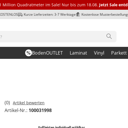
1 Million Quadratmeter im Sale! Nur bis zum 18.08.
Jetzt Sale ent
 KOSTENLOS
Kurze Lieferzeiten: 3-7 Werktage
Kostenlose Musterbestellung
BodenOUTLET
Laminat
Vinyl
Parkett
(0)
Artikel bewerten
Artikel-Nr.:
100031998
Fußleisten individuell wählbar