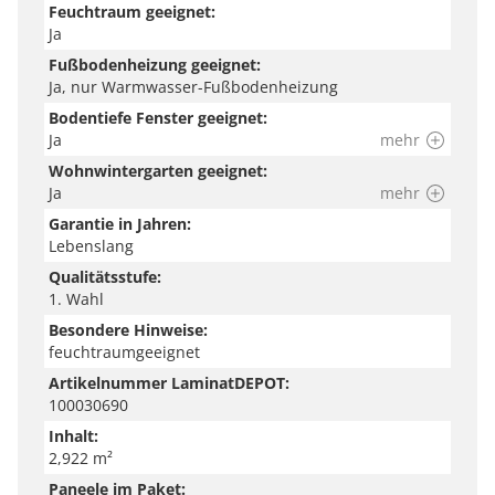
Blogartikeln, digitalen Verlegeanleitungen und
Feuchtraum geeignet:
Videobeiträgen, um den perfekten Boden für dein
Ja
Zuhause zu finden – sei es Laminat, Vinyl oder Parkett.
Fußbodenheizung geeignet:
Ja, nur Warmwasser-Fußbodenheizung
Hier erhältst du nützliche Tipps und Hilfestellungen
zu Auswahl, Dämmung, Verlegung, Zubehör, Pflege
Bodentiefe Fenster geeignet:
Ja
mehr
und Wohnstilen.
Wohnwintergarten geeignet:
Ja
mehr
Hinweis
Garantie in Jahren:
Wir versuchen unsere Produkte so genau wie möglich
Lebenslang
abzubilden. Bitte beachte jedoch, dass die Farben auf
Qualitätsstufe:
deinem Endgerät je nach Einstellung und
1. Wahl
Umgebungslicht variieren können.
Besondere Hinweise:
feuchtraumgeeignet
Artikelnummer LaminatDEPOT:
100030690
Inhalt:
2,922 m²
Paneele im Paket: