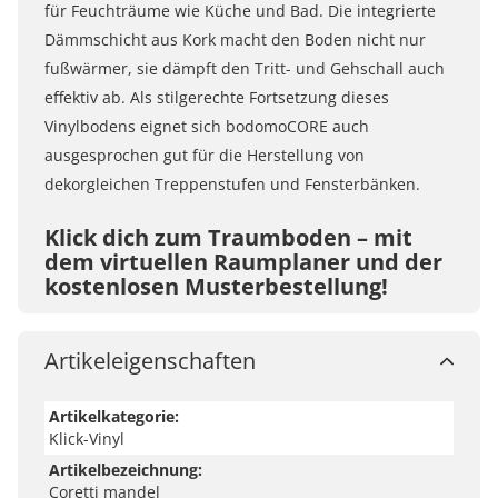
für Feuchträume wie Küche und Bad. Die integrierte
Dämmschicht aus Kork macht den Boden nicht nur
fußwärmer, sie dämpft den Tritt- und Gehschall auch
effektiv ab. Als stilgerechte Fortsetzung dieses
Vinylbodens eignet sich bodomoCORE auch
ausgesprochen gut für die Herstellung von
dekorgleichen Treppenstufen und Fensterbänken.
Klick dich zum Traumboden – mit
dem virtuellen Raumplaner und der
kostenlosen Musterbestellung!
Mit unserem virtuellen Raumplaner kannst du deinen
Traumboden mit nur einem Klick verlegen. Lade ein
Artikeleigenschaften
Foto von deinem Raum hoch und teste deinen
Traumboden in deinem Zuhause. Du kannst aber
Artikelkategorie:
auch die Musterräume nutzen und Wandfarben und
Klick-Vinyl
Böden frei kombinieren. Wenn du dir ganz sicher sein
Artikelbezeichnung:
Coretti mandel
möchtest, bestell einfach kostenlose Boden-Muster