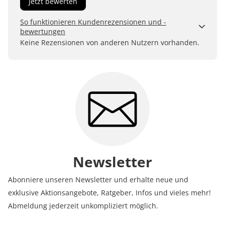
Jetzt bewerten
So funktionieren Kundenrezensionen und -
bewertungen
Kundenbewertungen sind für uns und unsere Kunden
Keine Rezensionen von anderen Nutzern vorhanden.
ein wertvolles Mittel, um Produkte besser einschätzen
zu können. Uns ist wichtig, transparent zu zeigen, wie
Bewertungen bei uns zustande kommen und was der
Hinweis Verifizierter Kauf bedeutet.
Erfahren Sie mehr darüber, wie Kundenbewertungen
bei uns funktionieren
Newsletter
Abonniere unseren Newsletter und erhalte neue und
exklusive Aktionsangebote, Ratgeber, Infos und vieles mehr!
Abmeldung jederzeit unkompliziert möglich.