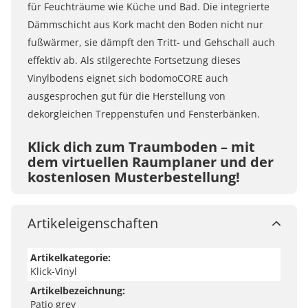
für Feuchträume wie Küche und Bad. Die integrierte
Dämmschicht aus Kork macht den Boden nicht nur
fußwärmer, sie dämpft den Tritt- und Gehschall auch
effektiv ab. Als stilgerechte Fortsetzung dieses
Vinylbodens eignet sich bodomoCORE auch
ausgesprochen gut für die Herstellung von
dekorgleichen Treppenstufen und Fensterbänken.
Klick dich zum Traumboden – mit
dem virtuellen Raumplaner und der
kostenlosen Musterbestellung!
Mit unserem virtuellen Raumplaner kannst du deinen
Traumboden mit nur einem Klick verlegen. Lade ein
Artikeleigenschaften
Foto von deinem Raum hoch und teste deinen
Traumboden in deinem Zuhause. Du kannst aber
Artikelkategorie:
auch die Musterräume nutzen und Wandfarben und
Klick-Vinyl
Böden frei kombinieren. Wenn du dir ganz sicher sein
Artikelbezeichnung:
Patio grey
möchtest, bestell einfach kostenlose Boden-Muster