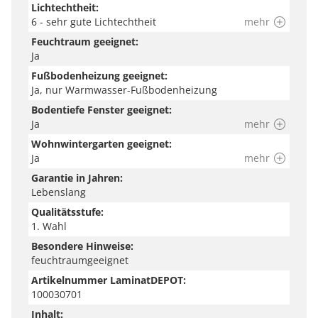
Blogartikeln, digitalen Verlegeanleitungen und
Lichtechtheit:
Videobeiträgen, um den perfekten Boden für dein
6 - sehr gute Lichtechtheit
mehr
Zuhause zu finden – sei es Laminat, Vinyl oder Parkett.
Feuchtraum geeignet:
Ja
Hier erhältst du nützliche Tipps und Hilfestellungen
zu Auswahl, Dämmung, Verlegung, Zubehör, Pflege
Fußbodenheizung geeignet:
Ja, nur Warmwasser-Fußbodenheizung
und Wohnstilen.
Bodentiefe Fenster geeignet:
Ja
mehr
Hinweis
Wohnwintergarten geeignet:
Wir versuchen unsere Produkte so genau wie möglich
Ja
mehr
abzubilden. Bitte beachte jedoch, dass die Farben auf
Garantie in Jahren:
deinem Endgerät je nach Einstellung und
Lebenslang
Umgebungslicht variieren können.
Qualitätsstufe:
1. Wahl
Besondere Hinweise:
feuchtraumgeeignet
Artikelnummer LaminatDEPOT:
100030701
Inhalt: