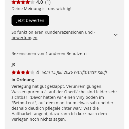
4,0
(1)
Deine Meinung ist uns wichtig!
Jetzt bewerten
So funktionieren Kundenrezensionen und -
bewertungen
Kundenbewertungen sind für uns und unsere Kunden
ein wertvolles Mittel, um Produkte besser einschätzen
Rezensionen von 1 anderen Benutzern
zu können. Uns ist wichtig, transparent zu zeigen, wie
Bewertungen bei uns zustande kommen und was der
JS
Hinweis Verifizierter Kauf bedeutet.
4
vom 15.Juli 2026 (Verifizierter Kauf)
Erfahren Sie mehr darüber, wie Kundenbewertungen
bei uns funktionieren
in Ordnung
Verlegung hat gut geklappt. Verunreinigungen,
Wasserspuren u.ä. auf der Oberfläche sind leider sehr
sichtbar. (Davor hatten wir einen Vinylboden im
"Beton-Look", auf dem man kaum etwas sah und der
deshalb deutlich pflegeleichter war.) Was die
Haltbarkeit angeht, dazu kann ich kurz nach dem
Verlegen noch nichts sagen.