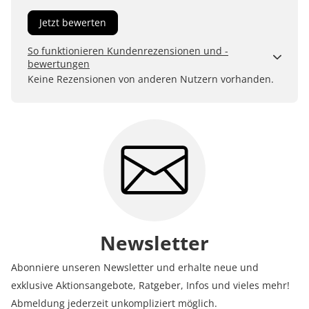
Jetzt bewerten
So funktionieren Kundenrezensionen und -
bewertungen
Kundenbewertungen sind für uns und unsere Kunden
Keine Rezensionen von anderen Nutzern vorhanden.
ein wertvolles Mittel, um Produkte besser einschätzen
zu können. Uns ist wichtig, transparent zu zeigen, wie
Bewertungen bei uns zustande kommen und was der
Hinweis Verifizierter Kauf bedeutet.
Erfahren Sie mehr darüber, wie Kundenbewertungen
bei uns funktionieren
Newsletter
Abonniere unseren Newsletter und erhalte neue und
exklusive Aktionsangebote, Ratgeber, Infos und vieles mehr!
Abmeldung jederzeit unkompliziert möglich.