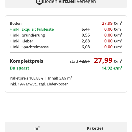
Boden
virtuell
verlegen
27,99
Boden
€/m²
5,41
0,00
+ inkl.
Exquisit Fußleiste
€/m
0,55
0,00
+ inkl.
Grundierung
€/m²
2,88
0,00
+ inkl.
Kleber
€/m²
6,08
0,00
+ inkl.
Spachtelmasse
€/m²
27,99
Komplettpreis
42,91
statt
€/m²
Du sparst
14,92
€/m²
Paketpreis 108,88 € | Inhalt 3,89 m²
inkl. 19% MwSt.,
zzgl. Lieferkosten
m²
Paket(e)