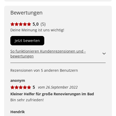
Bewertungen
5,0
(5)
Deine Meinung ist uns wichtig!
Jetzt bewerten
So funktionieren Kundenrezensionen und -
bewertungen
Kundenbewertungen sind für uns und unsere Kunden
ein wertvolles Mittel, um Produkte besser einschätzen
Rezensionen von 5 anderen Benutzern
zu können. Uns ist wichtig, transparent zu zeigen, wie
Bewertungen bei uns zustande kommen und was der
anonym
Hinweis Verifizierter Kauf bedeutet.
5
vom 26.September 2022
Erfahren Sie mehr darüber, wie Kundenbewertungen
bei uns funktionieren
Kleiner Helfer für große Renovierungen im Bad
Bin sehr zufrieden!
Hendrik