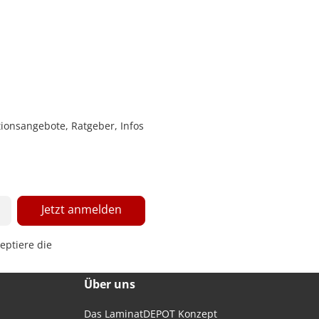
ionsangebote, Ratgeber, Infos
Jetzt anmelden
eptiere die
Über uns
Das LaminatDEPOT Konzept