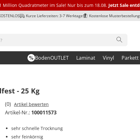
1 Million Quadratmeter im Sale! Nur bis zum 18.08.
Jetzt Sale ent
 KOSTENLOS
Kurze Lieferzeiten: 3-7 Werktage
Kostenlose Musterbestellung
BodenOUTLET
Laminat
Vinyl
Parkett
fest - 25 Kg
(0)
Artikel bewerten
Artikel-Nr.:
100011573
sehr schnelle Trocknung
sehr feinkörnig