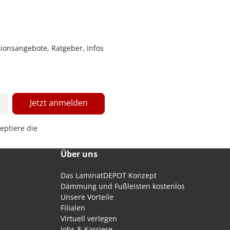
ionsangebote, Ratgeber, Infos
Jetzt anmelden
eptiere die
Über uns
Das LaminatDEPOT Konzept
Dämmung und Fußleisten kostenlos
Unsere Vorteile
Filialen
Virtuell verlegen
Jobs & Karriere