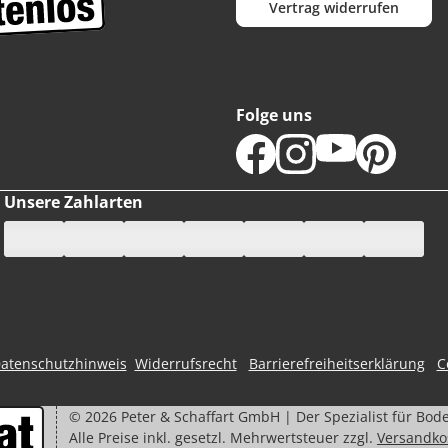
Vertrag widerrufen
Folge uns
Unsere Zahlarten
atenschutzhinweis
Widerrufsrecht
Barrierefreiheitserklärung
C
©
2026
Peter & Schaffart GmbH | Der Spezialist für Bod
Alle Preise inkl. gesetzl. Mehrwertsteuer zzgl.
Versandko