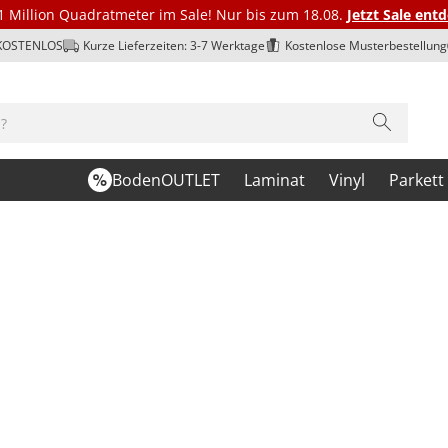
1 Million Quadratmeter im Sale! Nur bis zum 18.08.
Jetzt Sale ent
 KOSTENLOS
Kurze Lieferzeiten: 3-7 Werktage
Kostenlose Musterbestellung
BodenOUTLET
Laminat
Vinyl
Parkett