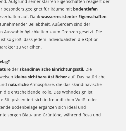
end. Aufgrund seiner starren Eigenschaften reagiert der
r besonders geeignet für Räume mit
bodentiefen
ckverhalten auf. Dank
wasserresistenter Eigenschaften
zunehmender Beliebtheit. Außerdem sind der
n Auswahlmöglichkeiten kaum Grenzen gesetzt. Die
ist so groß, dass jedem Individualisten die Option
arakter zu verleihen.
elag?
Nature
der
skandinavische Einrichtungsstil.
Die
weisen
kleine sichtbare Astlöcher
auf. Das natürliche
und
natürliche
Atmosphäre, die das skandinavische
en die entscheidende Rolle. Das Wohndesign ist
te Stil präsentiert sich in freundlichen Weiß- oder
tende Bodenbeläge ergänzen sich ideal und
kzente sorgen Blau- und Grüntöne, während Rosa und