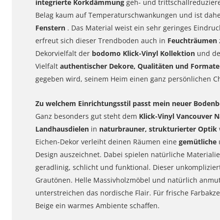
integrierte Korkdämmung
geh- und trittschallreduzier
Belag kaum auf Temperaturschwankungen und ist dahe
Fenstern
. Das Material weist ein sehr geringes Eindru
erfreut sich dieser Trendboden auch in
Feuchträumen
Dekorvielfalt der
bodomo
Klick-Vinyl Kollektion
und de
Vielfalt
authentischer Dekore, Qualitäten und Formate
gegeben wird, seinem Heim einen ganz persönlichen Ch
Zu welchem Einrichtungsstil passt mein neuer Bodenb
Ganz besonders gut steht dem
Klick-Vinyl Vancouver 
Landhausdielen
in
naturbrauner, strukturierter Optik
Eichen-Dekor verleiht deinen Räumen eine
gemütliche
Design auszeichnet. Dabei spielen natürliche Materiali
geradlinig, schlicht und funktional. Dieser unkomplizier
Grautönen. Helle Massivholzmöbel und natürlich anmu
unterstreichen das nordische Flair. Für frische Farba
Beige ein warmes Ambiente schaffen.