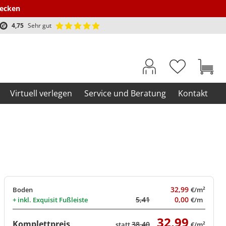
decken
4,75
Sehr gut
Virtuell verlegen
Service und Beratung
Kontakt
32,99
Boden
€/m²
5,41
0,00
+ inkl.
Exquisit Fußleiste
€/m
32,99
Komplettpreis
38,40
statt
€/m²