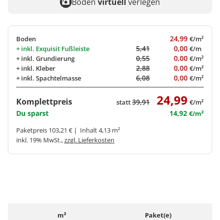
Boden
virtuell
verlegen
24,99
Boden
€/m²
5,41
0,00
+ inkl.
Exquisit Fußleiste
€/m
0,55
0,00
+ inkl.
Grundierung
€/m²
2,88
0,00
+ inkl.
Kleber
€/m²
6,08
0,00
+ inkl.
Spachtelmasse
€/m²
24,99
Komplettpreis
39,91
statt
€/m²
Du sparst
14,92
€/m²
Paketpreis 103,21 € | Inhalt 4,13 m²
inkl. 19% MwSt.,
zzgl. Lieferkosten
m²
Paket(e)