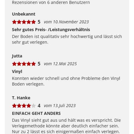
Rezensionen von 6 anderen Benutzern
zu können. Uns ist wichtig, transparent zu zeigen, wie
Bewertungen bei uns zustande kommen und was der
Unbekannt
Hinweis Verifizierter Kauf bedeutet.
5
vom 10.November 2023
Erfahren Sie mehr darüber, wie Kundenbewertungen
bei uns funktionieren
Sehr gutes Preis- /Leistungsverhältnis
Der Boden ist qualitativ sehr hochwertig und lässt sich
sehr gut verlegen.
Jutta
5
vom 12.Mai 2025
Vinyl
Konnten wieder schnell und ohne Probleme den Vinyl
Boden verlegen.
T. Hanke
4
vom 13.Juli 2023
EINFACH GEHT ANDERS
Das Vinyl sieht gut aus und hält was es verspricht. Die
Verlegemethode könnte aber deutlich einfacher sein.
Nur zu 2 lässt es sich einigermaßen einfach verlegen.