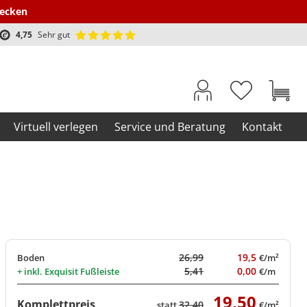
decken
4,75
Sehr gut
Virtuell verlegen
Service und Beratung
Kontakt
26,99
19,5
Boden
€/m²
5,41
0,00
+ inkl.
Exquisit Fußleiste
€/m
19,50
Komplettpreis
32,40
statt
€/m²