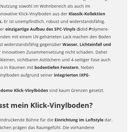
en Nutzung sowohl im Wohnbereich als auch im
nnovative Klick-Vinylboden aus der
Klassik-Kollektion
k.
Er ist unempfindlich, robust und widerstandsfähig.
der
einzigartige Aufbau des SPC-Vinyls
(
S
olid-
P
olymere-
rbunden mit einem UV-gehärteten Lack machen den Boden
 ist widerstandsfähig gegenüber
Wasser, Lichteinfall und
r innovativen Zusammensetzung nicht schaden. Daher
kleinen, sichtbaren Astlöchern und 4-seitiger Fase auch
so in Räumen mit
bodentiefen Fenstern
. Neben
 Vinylboden aufgrund seiner
integrierten IXPE-
domo Klick-Vinylböden
sind kaum Grenzen gesetzt.
sst mein Klick-Vinylboden?
eeindruckende Bühne für die
Einrichtung im Loftstyle
dar.
flächen prägen das Raumgefühl. Die vorhandene