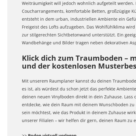
Weiträumigkeit will jedoch wohnlich aufgeteilt werden.
Coucharrangements, komfortable Betten, großzügige K
entsteht in dem urban, industriellen Ambiente ein Gefü
Freigeist des Lofts aufzugeben. Das Wohlfühlklima wi
zur stilgerechten Sichtbetonwand unterstützt. Ein gee
Wandbehänge und Bilder tragen neben dekorativen Asp
Klick dich zum Traumboden – m
und der kostenlosen Musterbes
Mit unserem Raumplaner kannst du deinen Traumboden 
es ist, als würdest du schon jetzt das perfekte Ambien
deinen neuen Vinylboden direkt in dein Zuhause. Lass 
entdecke, wie dein Raum mit deinem Wunschboden zu e
sein möchtest, wie das Produkt in deinem Zuhause wirkt
unserer Filialen – wir helfen dir gern, deinen Raum z
>>
Boden virtuell verlegen