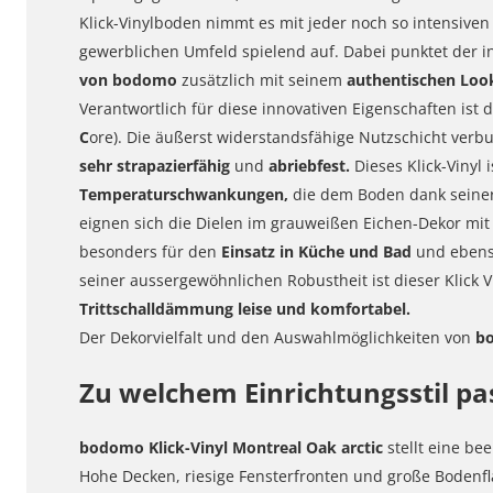
Klick-Vinylboden nimmt es mit jeder noch so intensiv
gewerblichen Umfeld spielend auf. Dabei punktet der i
von bodomo
zusätzlich mit seinem
authentischen Loo
Verantwortlich für diese innovativen Eigenschaften ist 
C
ore). Die äußerst widerstandsfähige Nutzschicht ve
sehr strapazierfähig
und
abriebfest.
Dieses Klick-Vinyl
Temperaturschwankungen,
die dem Boden dank seine
eignen sich die Dielen im grauweißen Eichen-Dekor mit 
besonders für den
Einsatz in Küche und Bad
und eben
seiner aussergewöhnlichen Robustheit ist dieser Klick
Trittschalldämmung
leise und komfortabel.
Der Dekorvielfalt und den Auswahlmöglichkeiten von
bo
Zu welchem Einrichtungsstil pa
bodomo Klick-Vinyl Montreal Oak arctic
stellt eine b
Hohe Decken, riesige Fensterfronten und große Boden