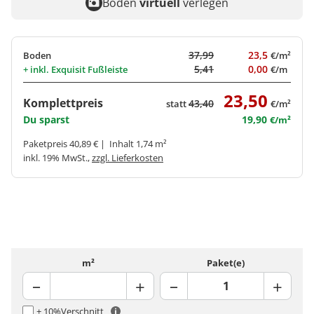
Boden
virtuell
verlegen
37,99
23,5
Boden
€/m²
5,41
0,00
+ inkl.
Exquisit Fußleiste
€/m
23,50
Komplettpreis
43,40
statt
€/m²
Du sparst
19,90
€/m²
Paketpreis 40,89 € | Inhalt 1,74 m²
inkl. 19% MwSt.,
zzgl. Lieferkosten
m²
Paket(e)
+ 10%
Verschnitt