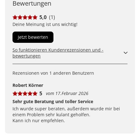
Bewertungen
5,0
(1)
Deine Meinung ist uns wichtig!
Jetzt bewerten
So funktionieren Kundenrezensionen und -
bewertungen
Kundenbewertungen sind für uns und unsere Kunden
ein wertvolles Mittel, um Produkte besser einschätzen
Rezensionen von 1 anderen Benutzern
zu können. Uns ist wichtig, transparent zu zeigen, wie
Bewertungen bei uns zustande kommen und was der
Robert Körner
Hinweis Verifizierter Kauf bedeutet.
5
vom 17.Februar 2026
Erfahren Sie mehr darüber, wie Kundenbewertungen
bei uns funktionieren
Sehr gute Beratung und toller Service
Ich wurde super beraten, außerdem wurde mir bei
einem Problem sehr kulant geholfen.
Kann ich nur empfehlen.