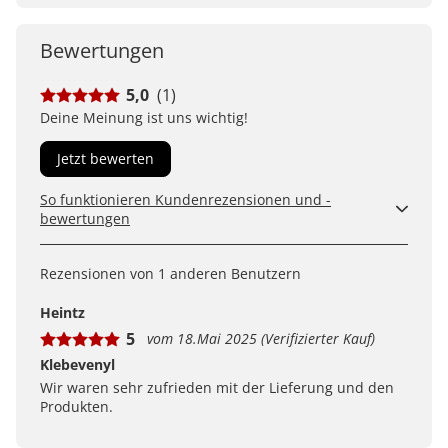
Bewertungen
5,0
(1)
Deine Meinung ist uns wichtig!
Jetzt bewerten
So funktionieren Kundenrezensionen und -
bewertungen
Kundenbewertungen sind für uns und unsere Kunden
ein wertvolles Mittel, um Produkte besser einschätzen
Rezensionen von 1 anderen Benutzern
zu können. Uns ist wichtig, transparent zu zeigen, wie
Bewertungen bei uns zustande kommen und was der
Heintz
Hinweis Verifizierter Kauf bedeutet.
5
vom 18.Mai 2025 (Verifizierter Kauf)
Erfahren Sie mehr darüber, wie Kundenbewertungen
bei uns funktionieren
Klebevenyl
Wir waren sehr zufrieden mit der Lieferung und den
Produkten.