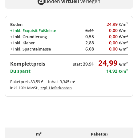
Boden
virtuell
verlegen
24,99
Boden
€/m²
5,41
0,00
+ inkl.
Exquisit Fußleiste
€/m
0,55
0,00
+ inkl.
Grundierung
€/m²
2,88
0,00
+ inkl.
Kleber
€/m²
6,08
0,00
+ inkl.
Spachtelmasse
€/m²
24,99
Komplettpreis
39,91
statt
€/m²
Du sparst
14,92
€/m²
Paketpreis 83,59 € | Inhalt 3,345 m²
inkl. 19% MwSt.,
zzgl. Lieferkosten
m²
Paket(e)