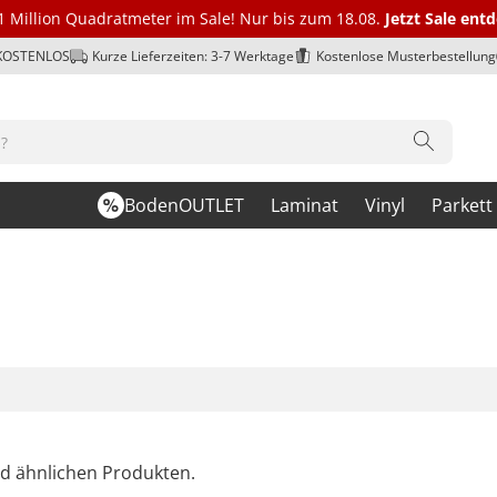
1 Million Quadratmeter im Sale! Nur bis zum 18.08.
Jetzt Sale ent
 KOSTENLOS
Kurze Lieferzeiten: 3-7 Werktage
Kostenlose Musterbestellung
BodenOUTLET
Laminat
Vinyl
Parkett
nd ähnlichen Produkten.