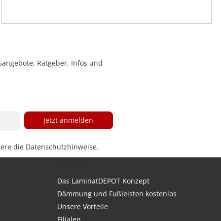
sangebote, Ratgeber, Infos und
Jetzt anmelden
iere die
Datenschutzhinweise
.
ÜBER UNS
Das LaminatDEPOT Konzept
Dämmung und Fußleisten kostenlos
Unsere Vorteile
Filialen