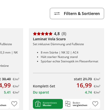
Filtern & Sortieren
4,8
(8)
Laminat Vola Scuro
Fußleiste
Set inklusive Dämmung und Fußleiste
: 0,3 mm | NK
8 mm Stärke | NK 32 | AC4
Hält starker Nutzung stand
Spürbar echte Steinoptik im Fliesenformat
arbtöne
tt
30,40
statt
21,73
€/m²
€/m²
4,99
16,99
Komplett-Set
€/m²
€/m²
5,41
Du sparst
4,74
€/m²
€/m²
Kostenloses
Boden
ichen
Muster
vergleichen