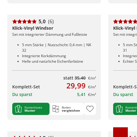
5,0
(6)
Klick-Vinyl Windsor
Klick-Viny
Set mit integrierter Dämmung und Fußleiste
Set mit integ
5 mm Stärke | Nutzschicht: 0,4 mm | NK
5 mm St
32
31
Integrierte Korkdämmung
Integri
Helle und natürliche Eichenfarbtöne
Echter S
statt
35,40
€/m²
29,99
Komplett-Set
Komplett-S
€/m²
Du sparst
5,41
Du sparst
€/m²
Kostenloses
Boden
Kostenl
Muster
vergleichen
Muster