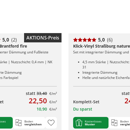
AKTIONS-Preis
5,0
(2)
5,0
(6)
 Brantford fire
Klick-Vinyl Straßburg nature
rierter Dämmung und Fußleiste
Set mit integrierter Dämmung und 
ärke | Nutzschicht: 0,4 mm | NK
4,5 mm Stärke | Nutzschicht
31
erte Dämmung
Integrierte Dämmung
s Farbspiel
Helle und natürliche Eichenf
statt
33,40
sta
€/m²
22,50
2
et
Komplett-Set
€/m²
10,90
Du sparst
€/m²
oses
Boden
Kostenloses
Boden
vergleichen
Muster
vergle