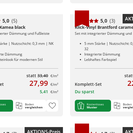
AKT
5,0
(5)
5,0
(3)
l Kamea black
Klick-Vinyl Brantford carame
rierter Dämmung und Fußleiste
Set mit integrierter Dämmung und 
ärke | Nutzschicht: 0,3 mm | NK
5 mm Stärke | Nutzschicht: 
32
erte Dämmung
Integrierte Dämmung
teinlook für modernen Stil
Lebhaftes Farbspiel
statt
33,40
sta
€/m²
27,99
2
et
Komplett-Set
€/m²
5,41
Du sparst
€/m²
oses
Boden
Kostenloses
Boden
vergleichen
Muster
vergle
AKTIONS-Preis
AKT