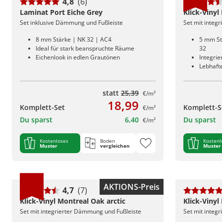
4,8
(6)
Laminat Port Eiche Grey
Klick-Vinyl
Set inklusive Dämmung und Fußleiste
Set mit integ
8 mm Stärke | NK 32 | AC4
5 mm St
Ideal für stark beanspruchte Räume
32
Eichenlook in edlen Grautönen
Integri
Lebhafte
statt
25,39
€/m²
18,99
Komplett-Set
Komplett-S
€/m²
Du sparst
6,40
Du sparst
€/m²
Kostenloses
Boden
Kostenl
Muster
vergleichen
Muster
AKTIONS-Preis
4,7
(7)
Klick-Vinyl Montreal Oak arctic
Klick-Viny
Set mit integrierter Dämmung und Fußleiste
Set mit integ