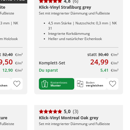
4,8
(6)
ite
Klick-Vinyl Straßburg grey
Fußleiste
Set mit integrierter Dämmung und Fußleiste
0,3 mm | NK
4,5 mm Stärke | Nutzschicht: 0,3 mm | NK
31
Integrierte Korkdämmung
em Holzlook
Heller und natürlicher Eichenlook
tt
32,40
statt
30,40
€/m²
€/m²
9,50
24,99
Komplett-Set
€/m²
€/m²
12,90
Du sparst
5,41
€/m²
€/m²
Kostenloses
Boden
ichen
Muster
vergleichen
5,0
(3)
ture
Klick-Vinyl Montreal Oak grey
Fußleiste
Set mit integrierter Dämmung und Fußleiste