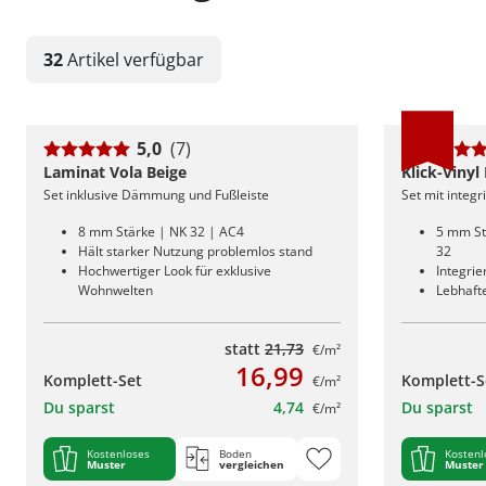
32
Artikel
verfügbar
5,0
(7)
Laminat Vola Beige
Klick-Vinyl
Set inklusive Dämmung und Fußleiste
Set mit integ
8 mm Stärke | NK 32 | AC4
5 mm St
Hält starker Nutzung problemlos stand
32
Hochwertiger Look für exklusive
Integri
Wohnwelten
Lebhafte
statt
21,73
€/m²
16,99
Komplett-Set
Komplett-S
€/m²
Du sparst
4,74
Du sparst
€/m²
Kostenloses
Boden
Kostenl
Muster
vergleichen
Muster