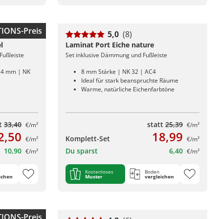
IONS-Preis
5,0
(8)
l
Laminat Port Eiche nature
Fußleiste
Set inklusive Dämmung und Fußleiste
0,4 mm | NK
8 mm Stärke | NK 32 | AC4
Ideal für stark beanspruchte Räume
Warme, natürliche Eichenfarbtöne
tt
33,40
statt
25,39
€/m²
€/m²
2,50
18,99
Komplett-Set
€/m²
€/m²
10,90
Du sparst
6,40
€/m²
€/m²
Kostenloses
Boden
ichen
Muster
vergleichen
IONS-Preis