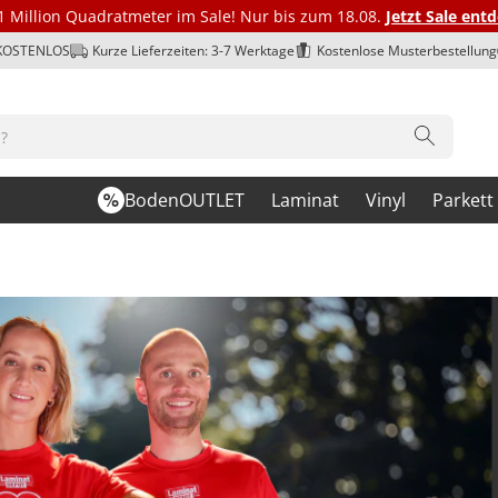
1 Million Quadratmeter im Sale! Nur bis zum 18.08.
Jetzt Sale ent
 KOSTENLOS
Kurze Lieferzeiten: 3-7 Werktage
Kostenlose Musterbestellung
BodenOUTLET
Laminat
Vinyl
Parkett