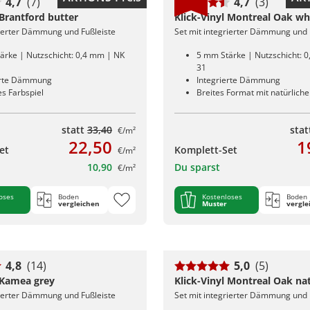
4,7
(7)
4,7
(3)
 Brantford butter
Klick-Vinyl Montreal Oak wh
rierter Dämmung und Fußleiste
Set mit integrierter Dämmung und 
ärke | Nutzschicht: 0,4 mm | NK
5 mm Stärke | Nutzschicht: 
31
erte Dämmung
Integrierte Dämmung
s Farbspiel
Breites Format mit natürlich
statt
33,40
sta
€/m²
22,50
1
et
Komplett-Set
€/m²
10,90
Du sparst
€/m²
oses
Boden
Kostenloses
Boden
vergleichen
Muster
vergle
4,8
(14)
5,0
(5)
l Kamea grey
Klick-Vinyl Montreal Oak na
rierter Dämmung und Fußleiste
Set mit integrierter Dämmung und 