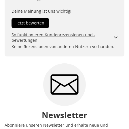
Deine Meinung ist uns wichtig!
Jetzt bewerten
So funktionieren Kundenrezensionen und -
bewertungen
Kundenbewertungen sind für uns und unsere Kunden
Keine Rezensionen von anderen Nutzern vorhanden.
ein wertvolles Mittel, um Produkte besser einschätzen
zu können. Uns ist wichtig, transparent zu zeigen, wie
Bewertungen bei uns zustande kommen und was der
Hinweis Verifizierter Kauf bedeutet.
Erfahren Sie mehr darüber, wie Kundenbewertungen
bei uns funktionieren
Newsletter
Abonniere unseren Newsletter und erhalte neue und