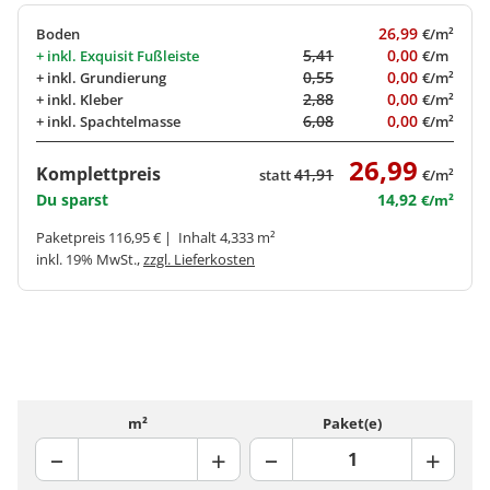
26,99
Boden
€/m²
5,41
0,00
+ inkl.
Exquisit Fußleiste
€/m
0,55
0,00
+ inkl.
Grundierung
€/m²
2,88
0,00
+ inkl.
Kleber
€/m²
6,08
0,00
+ inkl.
Spachtelmasse
€/m²
26,99
Komplettpreis
41,91
statt
€/m²
Du sparst
14,92
€/m²
Paketpreis 116,95 € | Inhalt 4,333 m²
inkl. 19% MwSt.,
zzgl. Lieferkosten
m²
Paket(e)