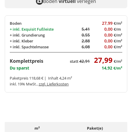
Boden
virtuell
verlegen
27,99
Boden
€/m²
5,41
0,00
+ inkl.
Exquisit Fußleiste
€/m
0,55
0,00
+ inkl.
Grundierung
€/m²
2,88
0,00
+ inkl.
Kleber
€/m²
6,08
0,00
+ inkl.
Spachtelmasse
€/m²
27,99
Komplettpreis
42,91
statt
€/m²
Du sparst
14,92
€/m²
Paketpreis 118,68 € | Inhalt 4,24 m²
inkl. 19% MwSt.,
zzgl. Lieferkosten
m²
Paket(e)