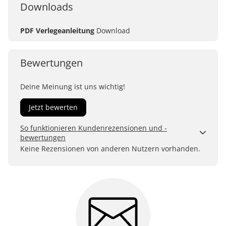
Downloads
PDF Verlegeanleitung
Download
Bewertungen
Deine Meinung ist uns wichtig!
Jetzt bewerten
So funktionieren Kundenrezensionen und -
bewertungen
Kundenbewertungen sind für uns und unsere Kunden
Keine Rezensionen von anderen Nutzern vorhanden.
ein wertvolles Mittel, um Produkte besser einschätzen
zu können. Uns ist wichtig, transparent zu zeigen, wie
Bewertungen bei uns zustande kommen und was der
Hinweis Verifizierter Kauf bedeutet.
Erfahren Sie mehr darüber, wie Kundenbewertungen
bei uns funktionieren