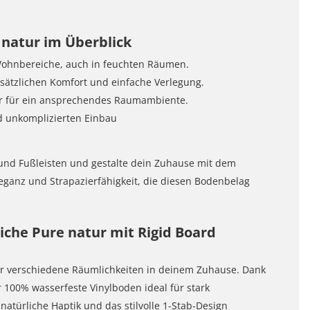
e natur im Überblick
e Wohnbereiche, auch in feuchten Räumen.
sätzlichen Komfort und einfache Verlegung.
uktur für ein ansprechendes Raumambiente.
nd unkomplizierten Einbau
 und Fußleisten und gestalte dein Zuhause mit dem
leganz und Strapazierfähigkeit, die diesen Bodenbelag
Eiche Pure natur mit Rigid Board
 für verschiedene Räumlichkeiten in deinem Zuhause. Dank
r 100% wasserfeste Vinylboden ideal für stark
atürliche Haptik und das stilvolle 1-Stab-Design