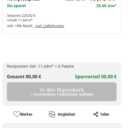
Du sparst
25,65
€/m²
Setpreis 229,92 €
Inhalt 11,64 m²
inkl. 19% MwSt.,
zzgl. Lieferkosten
Restposten-Set:
11,64
m²
=
6
Pakete
Gesamt
00,00
€
Sparvorteil
00,00
€
In den Warenkorb
+ kostenlose Fußleisten wählen
Merken
Vergleichen
Teilen