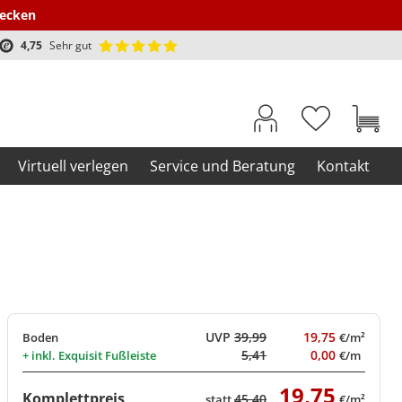
decken
4,75
Sehr gut
Virtuell verlegen
Service und Beratung
Kontakt
UVP
39,99
19,75
Boden
€/m²
5,41
0,00
+ inkl.
Exquisit Fußleiste
€/m
19,75
Komplettpreis
45,40
statt
€/m²