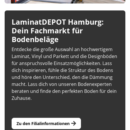
Kiwi now
Pflegemittel Laminat
Vinylboden zum Klicken
Feuchtraumgeeignet
Sonstiges
Zubehör
Endkappen - Höhe 40 mm
sonstige Schienen
Kiwi now
Fischgrät
Pflegemittel Multilayer
Fuge (4-seitig)
Windmöller
Fase (2-seitig)
Fußleisten
Dämmung
Vinylboden zum Kleben
Fußbodenheizung geeignet
Feuchtraumgeeignet
Pflegemittel Bioböden
Kronoflooring
Endkappen - Höhe 58 mm
Zubehör
zum Klicken
Kronoflooring
Pflegemittel Parkett
Fuge (4-seitig)
sonstiges Zubehör
Fußleisten
klicken & kleben
Bioböden von BoDomo
LaminatDEPOT Hamburg:
Fußbodenheizung geeignet
Dämmung
Sonstige Fußleistenabschlüsse
Pflegemittel Vinylböden
zum Kleben
Kronotex
MyStyle
Microfase
sonstiges Zubehör
Dein Fachmarkt für
Vinylböden mit integrierter Dämmung
Fußleisten
Dämmung
zum Schrauben
O.R.C.A
MyStyle
Realfuge
Bodenbeläge
Vinylböden ohne integrierte Dämmung
sonstiges Zubehör
Fußleisten
O.R.C.A
sonstiges Zubehör
Entdecke die große Auswahl an hochwertigem
Laminat, Vinyl und Parkett und die Designböden
Klebe-Vinyl Zubehör
Prinz
für anspruchsvolle Einsatzmöglichkeiten. Lass
Windmöller
dich inspirieren, fühle die Struktur des Bodens
und höre den Unterschied, den die Dämmung
Wolfcraft
macht. Lass dich von unseren Bodenexperten
beraten und finde den perfekten Boden für dein
Wulff
Zuhause.
Zu den Filialinformationen