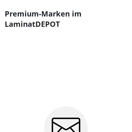
Premium-Marken im
LaminatDEPOT
We need your consent to load
the Calendly service!
This content is not permitted to load due to
trackers that are not disclosed to the visitor.
The website owner needs to setup the site
with their CMP to add this content to the list
of technologies used.
Powered by
Usercentrics Consent Management Platform